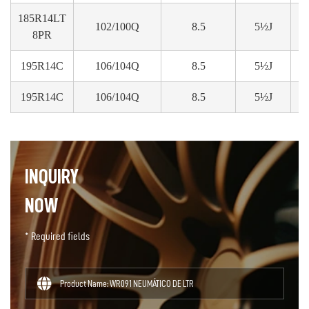
185R14LT
102/100Q
8.5
5½J
8PR
195R14C
106/104Q
8.5
5½J
195R14C
106/104Q
8.5
5½J
INQUIRY
NOW
* Required fields