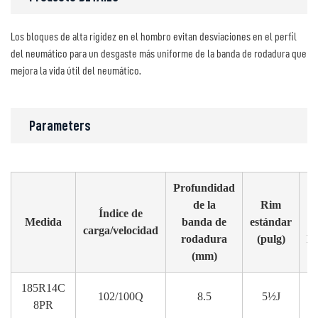
Los bloques de alta rigidez en el hombro evitan desviaciones en el perfil
del neumático para un desgaste más uniforme de la banda de rodadura que
mejora la vida útil del neumático.
Parameters
Profundidad
I
de la
Rim
Índice de
Medida
banda de
estándar
g
carga/velocidad
rodadura
(pulg)
Di
(mm)
185R14C
102/100Q
8.5
5½J
8PR