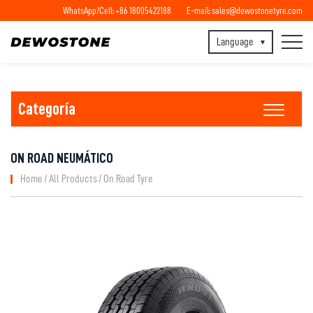
WhatsApp/Cell:
+86 18005422188
E-mail:
sales@dewostonetyre.com
Language
Categoría
ON ROAD NEUMÁTICO
Home
All Products
On Road Tyre