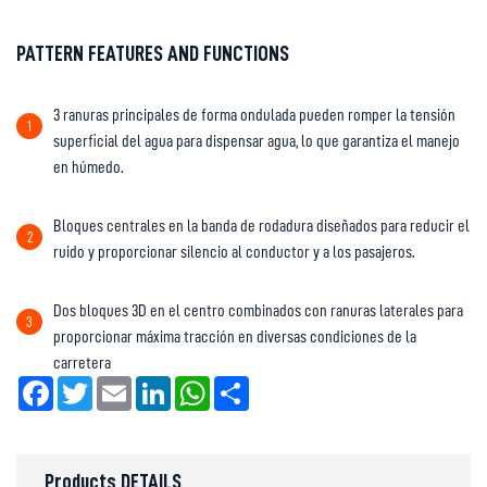
PATTERN FEATURES AND FUNCTIONS
3 ranuras principales de forma ondulada pueden romper la tensión
1
superficial del agua para dispensar agua, lo que garantiza el manejo
en húmedo.
Bloques centrales en la banda de rodadura diseñados para reducir el
2
ruido y proporcionar silencio al conductor y a los pasajeros.
Dos bloques 3D en el centro combinados con ranuras laterales para
3
proporcionar máxima tracción en diversas condiciones de la
carretera
Facebook
Twitter
Email
LinkedIn
WhatsApp
Share
Products DETAILS